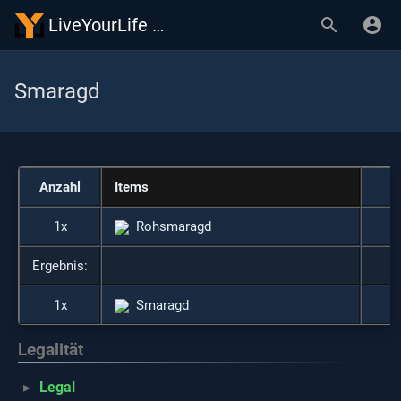
LiveYourLife Wiki
Smaragd
Anzahl
Items
1x
Rohsmaragd
Ergebnis:
1x
Smaragd
Legalität
Legal