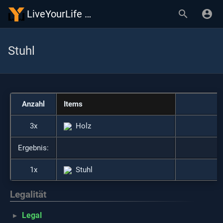
LiveYourLife Wiki
Stuhl
Anzahl
Items
3x
Holz
Ergebnis:
1x
Stuhl
Legalität
Legal