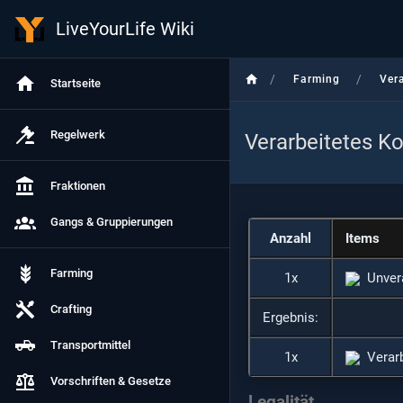
LiveYourLife Wiki
/
/
Farming
Ver
Startseite
Regelwerk
Verarbeitetes K
Fraktionen
Gangs & Gruppierungen
Anzahl
Items
Farming
1x
Unver
Crafting
Ergebnis:
Transportmittel
1x
Verar
Vorschriften & Gesetze
Legalität