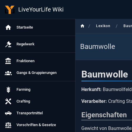
LiveYourLife Wiki
/
/
Lexikon
Bau
Startseite
Regelwerk
Baumwolle
Fraktionen
Baumwolle
Gangs & Gruppierungen
Herkunft:
Baumwollfeld 
Farming
Verarbeiter:
Crafting St
Crafting
Transportmittel
Eigenschaften
Vorschriften & Gesetze
Gewicht von Baumwolle: