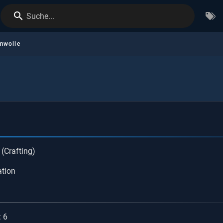
Suche...
mwolle
(Crafting)
ation
 6