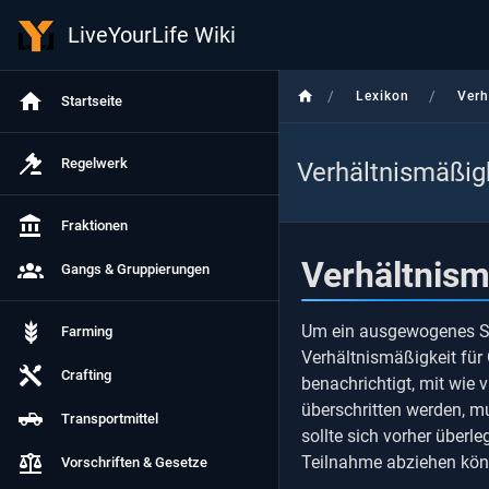
LiveYourLife Wiki
/
/
Lexikon
Verh
Startseite
Regelwerk
Verhältnismäßig
Fraktionen
Verhältnism
Gangs & Gruppierungen
Um ein ausgewogenes Spi
Farming
Verhältnismäßigkeit für
Crafting
benachrichtigt, mit wie 
überschritten werden, m
Transportmittel
sollte sich vorher überle
Teilnahme abziehen kön
Vorschriften & Gesetze